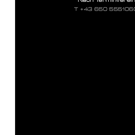
Nach Terminverei
T ‭+43 650 555