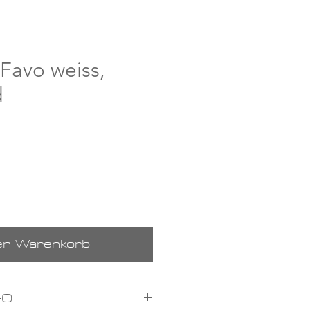
Favo weiss,
d
s
den Warenkorb
FO