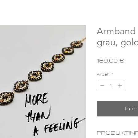
Armband 
grau, gol
Prei
169,00 €
Anzahl
*
In 
PRODUKTIN