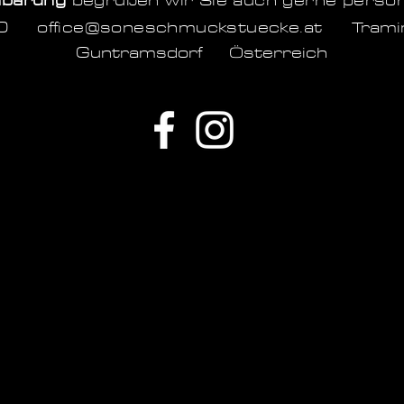
nbarung
begrüßen wir Sie auch gerne persö
1060
office@soneschmuckstuecke.at
Tram
Guntramsdorf Österreich