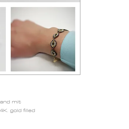
Materialien
Metall
Farben
: bei
Länge:
pass
Handgelenk
ca. 21,5cm
Breite
: max
and mit
. gold filled