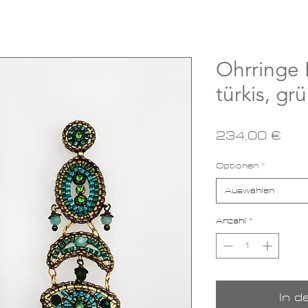
Ohrringe
türkis, gr
Pre
234,00 €
Optionen
*
Auswählen
Anzahl
*
In 