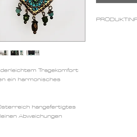
PRODUKTIN
Materialien
Swarovskis
Farben
: tür
Größe:
ca. 
ederleichtem Tragekomfort
en ein harmonisches
Österreich hangefertigtes
 kleinen Abweichungen