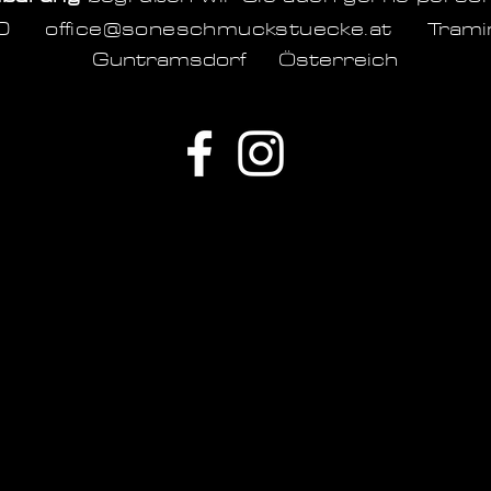
1060
office@soneschmuckstuecke.at
Tram
Guntramsdorf Österreich