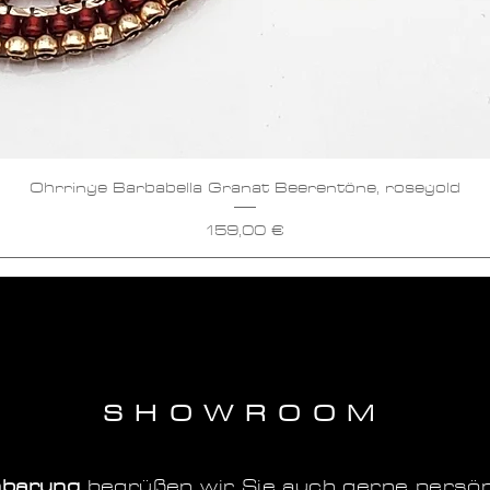
Ohrringe Barbabella Granat Beerentöne, rosegold
Preis
159,00 €
SHOWROOM
nbarung
begrüßen wir Sie auch gerne persö