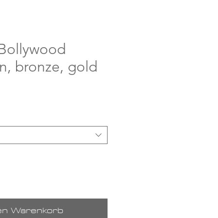
 Bollywood
ün, bronze, gold
is
den Warenkorb