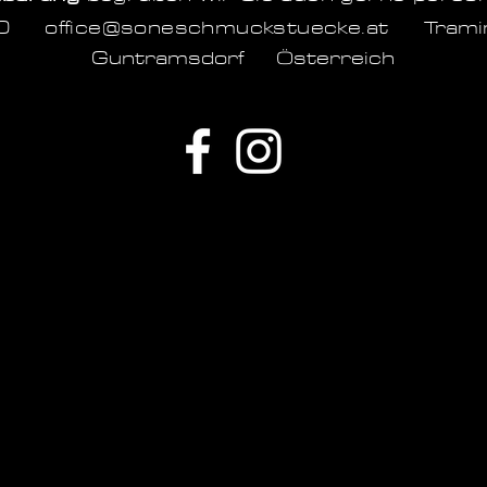
1060
office@soneschmuckstuecke.at
Tram
Guntramsdorf Österreich