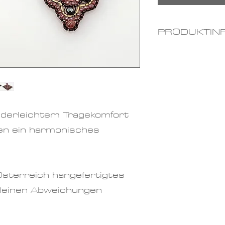
PRODUKTIN
Materialien
Swarovski 
Farben
: ma
champagner
ederleichtem Tragekomfort
Größe:
ca. 
en ein harmonisches
Österreich hangefertigtes
 kleinen Abweichungen