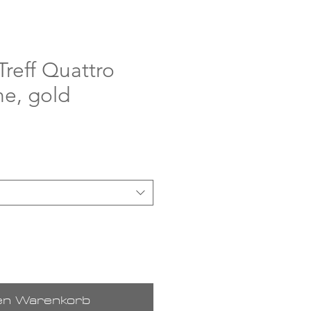
Treff Quattro
e, gold
is
den Warenkorb