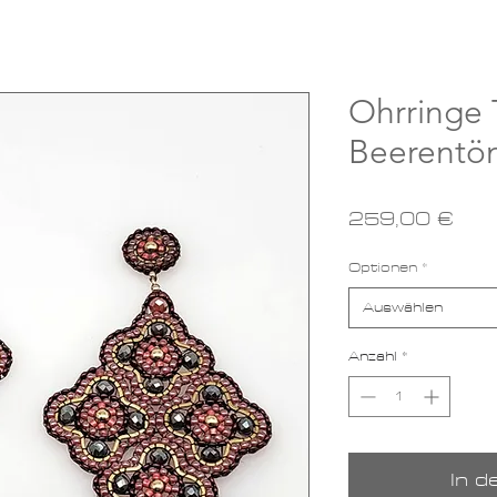
Ohrringe 
Beerentön
Pre
259,00 €
Optionen
*
Auswählen
Anzahl
*
In 