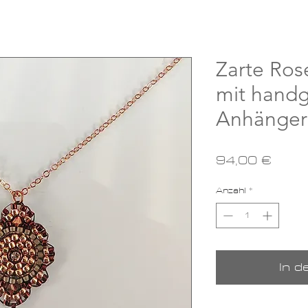
Zarte Ros
mit handg
Anhänger
Preis
94,00 €
Anzahl
*
In 