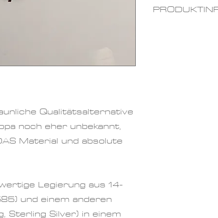
PRODUKTIN
Materialien:
geschliffen
Farben
: kup
Größe Kett
2mm
Größe Anhä
aunliche Qualitätsalternative
Länge verst
ropa noch eher unbekannt,
Verlängeru
 DAS Material und absolute
46cm
wertige Legierung aus 14-
585) und einem anderen
, Sterling Silver) in einem