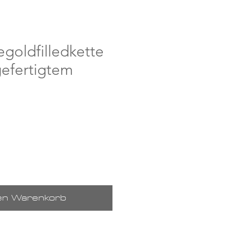
egoldfilledkette
efertigtem
den Warenkorb