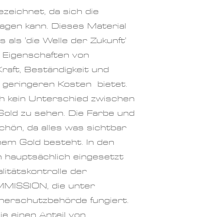
ezeichnet, da sich die
ragen kann.
Dieses Material
 als 'die Welle der Zukunft'
le Eigenschaften von
Kraft, Beständigkeit und
 geringeren Kosten bietet.
h kein Unterschied zwischen
 Gold zu sehen. Die Farbe und
schön, da alles was sichtbar
inem Gold besteht.
In den
 hauptsächlich eingesetzt
alitätskontrolle der
ISSION, die unter
herschutzbehörde fungiert.
e einen Anteil von