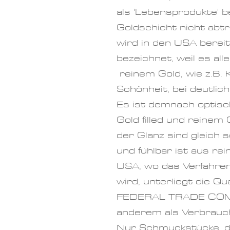
als 'Lebensprodukte' b
Goldschicht nicht abt
wird in den USA bereits
bezeichnet, weil es al
reinem Gold, wie z.B. 
Schönheit,
bei
deutlich
Es ist demnach optisc
Gold filled und reinem
der Glanz sind gleich 
und fühlbar ist aus re
USA, wo das Verfahren
wird, unterliegt die Qu
FEDERAL TRADE COMM
anderem als Verbrauc
Nur Schmuckstücke, di