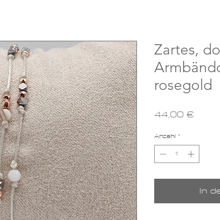
Zartes, d
Armbändc
rosegold
Preis
44,00 €
Anzahl
*
In 