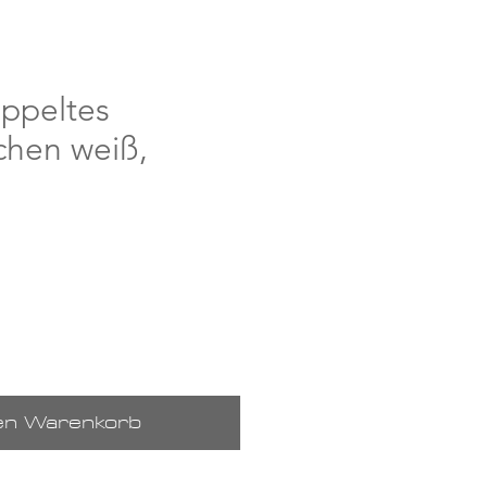
oppeltes
hen weiß,
den Warenkorb