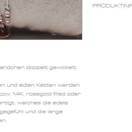
PRODUKTIN
Materialien:
filled, Textil
Passend fü
15cm bis 1
Durchmess
Edelsteinpe
ndchen doppelt gewickelt.
nen und edlen Ketten werden
 bzw. 14K. rosegold filled oder
ertigt, welches die edele
agegefühl und die lange
en.