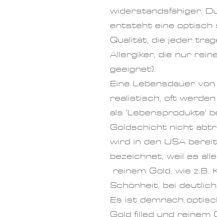
widerstandsfähiger. Du
entsteht eine optisch
Qualität, die jeder tr
Allergiker, die nur rei
geeignet).
Eine Lebensdauer von 
realistisch, oft werden
als 'Lebensprodukte' b
Goldschicht nicht abt
wird in den USA bereits
bezeichnet, weil es al
reinem Gold, wie z.B. 
Schönheit,
bei
deutlich
Es ist demnach optisc
Gold filled und reinem