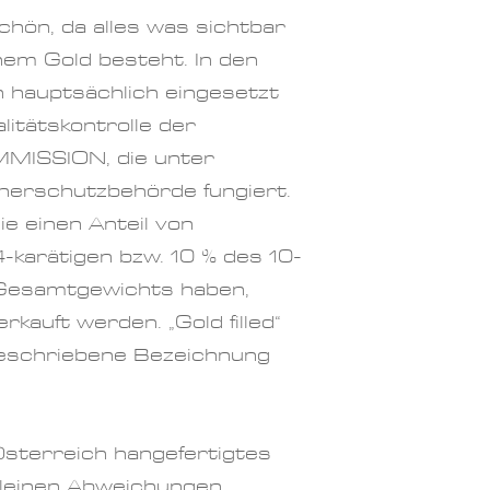
schön, da alles was sichtbar
inem Gold besteht.
In den
 hauptsächlich eingesetzt
alitätskontrolle der
ISSION, die unter
herschutzbehörde fungiert.
e einen Anteil von
-karätigen bzw. 10 % des 10-
 Gesamtgewichts haben,
verkauft werden. „Gold filled“
rgeschriebene Bezeichnung
Österreich hangefertigtes
 kleinen Abweichungen