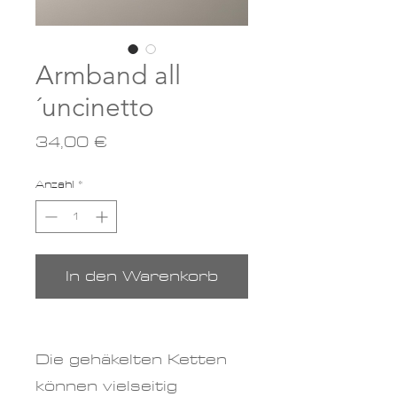
Armband all
´uncinetto
Preis
34,00 €
Anzahl
*
In den Warenkorb
Die gehäkelten Ketten
können vielseitig