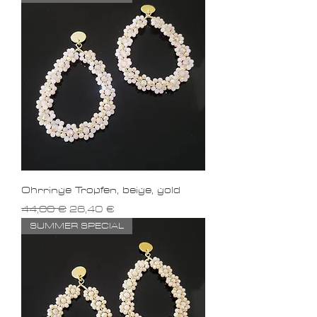
Ohrringe Tropfen, beige, gold
Standardpreis
Sale-Preis
44,00 €
26,40 €
SUMMER SPECIAL