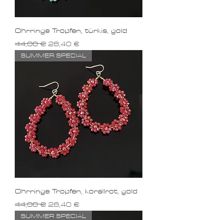
Ohrringe Tropfen, türkis, gold
Standardpreis
Sale-Preis
44,00 €
26,40 €
SUMMER SPECIAL
Ohrringe Tropfen, korallrot, gold
Standardpreis
Sale-Preis
44,00 €
26,40 €
SUMMER SPECIAL