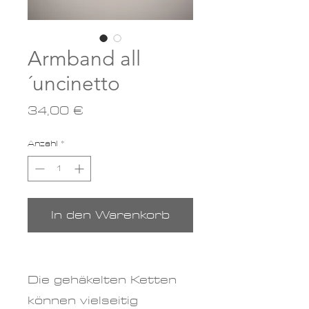
Armband all
´uncinetto
Preis
34,00 €
Anzahl
*
In den Warenkorb
Die gehäkelten Ketten
können vielseitig