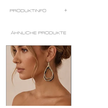
PRODUKTINFO
Materialien:
Edelsteinmix
ÄHNLICHE PRODUKTE
Farben
: mehrfärbig
Größe:
wählbar,
Creole am Foto ca.
50mm DM