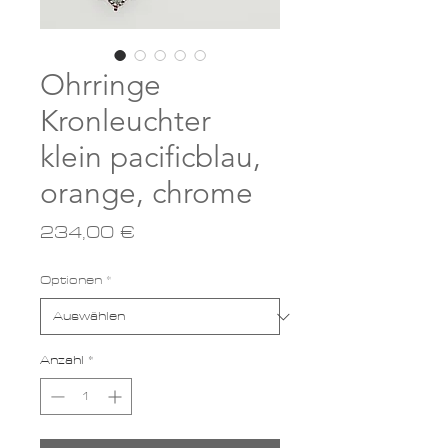
Ohrringe
Kronleuchter
klein pacificblau,
orange, chrome
Preis
234,00 €
Optionen
*
Anzahl
*