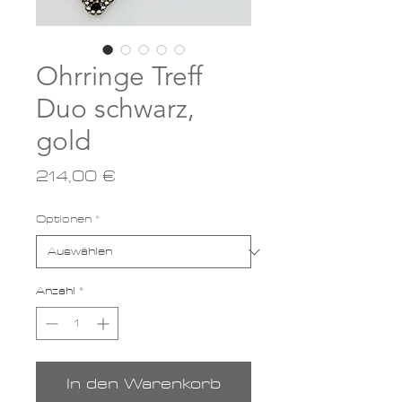
Ohrringe Treff
Duo schwarz,
gold
Preis
214,00 €
Optionen
*
Anzahl
*
In den Warenkorb