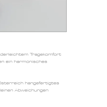
Materialien
Swarovskipe
Material O
18K. vergol
Farben
: bla
Größe:
ca. 
ederleichtem Tragekomfort
en ein harmonisches
Österreich hangefertigtes
 kleinen Abweichungen