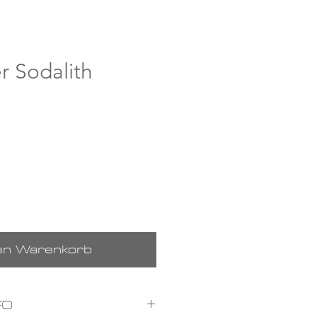
r Sodalith
den Warenkorb
FO