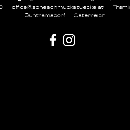
1060
office@soneschmuckstuecke.at
Tram
Guntramsdorf Österreich