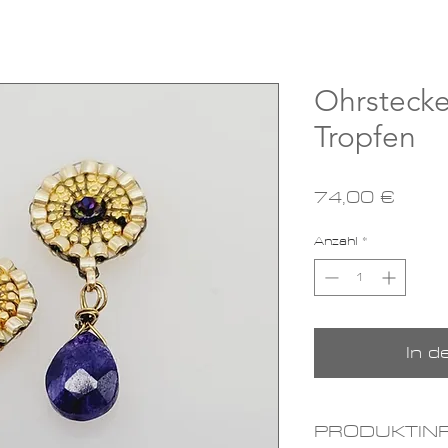
Ohrstecke
Tropfen
Preis
74,00 €
Anzahl
*
In 
PRODUKTIN