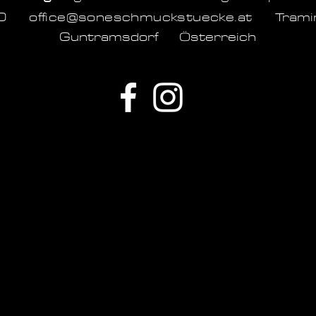
1060
office@soneschmuckstuecke.at
Tram
Guntramsdorf Österreich