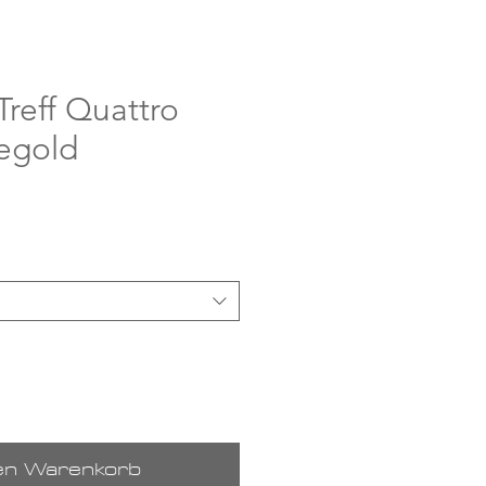
Treff Quattro
segold
is
den Warenkorb