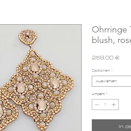
Ohrringe 
blush, ro
Pre
259,00 €
Optionen
*
Auswählen
Anzahl
*
In 