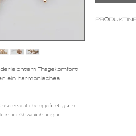
PRODUKTIN
Materialien
Swarovskis
Farben
: bl
Größe:
ca. 
ederleichtem Tragekomfort
en ein harmonisches
Österreich hangefertigtes
 kleinen Abweichungen